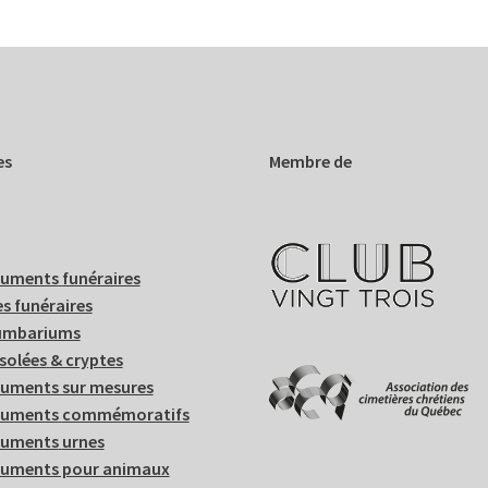
es
Membre de
uments
funéraires
s funéraires
umbariums
solées
& cryptes
uments sur mesures
uments
commémoratifs
uments
urnes
uments pour animaux