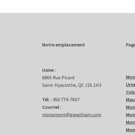
Notre emplacement
Pag
Usine :
Mon
6865 Rue Picard
Urne
Saint-Hyacinthe, QC J2S 1H3
Col
Tél. :
450 774-7607
Mau
Courriel :
Mon
monument@gwwilliam.com
Mon
Mon
Mon